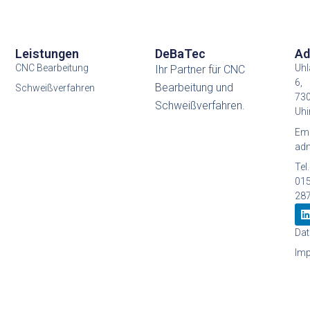
Leistungen
DeBaTec
Ad
CNC Bearbeitung
Uhl
Ihr Partner für CNC
6,
Bearbeitung und
Schweißverfahren
73
Schweißverfahren.
Uhi
Ema
adn
Tel.
01
28
i
Dat
Im
i