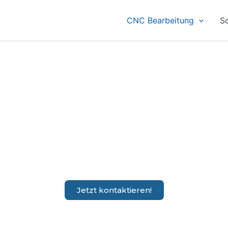
CNC Bearbeitung
S
CNC Bearbeitung
gsbeschränkt) ist Ihr Partner für CNC Bearbeitung in der Metall
Jetzt kontaktieren!